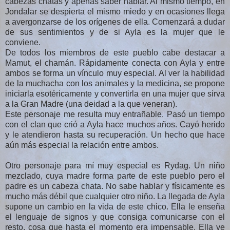
cabezas chatas y apenas saber hablar. Al mismo tiempo, en
Jondalar se despierta el mismo miedo y en ocasiones llega
a avergonzarse de los orígenes de ella. Comenzará a dudar
de sus sentimientos y de si Ayla es la mujer que le
conviene.
De todos los miembros de este pueblo cabe destacar a
Mamut, el chamán. Rápidamente conecta con Ayla y entre
ambos se forma un vínculo muy especial. Al ver la habilidad
de la muchacha con los animales y la medicina, se propone
iniciarla esotéricamente y convertirla en una mujer que sirva
a la Gran Madre (una deidad a la que veneran).
Este personaje me resulta muy entrañable. Pasó un tiempo
con el clan que crió a Ayla hace muchos años. Cayó herido
y le atendieron hasta su recuperación. Un hecho que hace
aún más especial la relación entre ambos.
Otro personaje para mí muy especial es Rydag. Un niño
mezclado, cuya madre forma parte de este pueblo pero el
padre es un cabeza chata. No sabe hablar y físicamente es
mucho más débil que cualquier otro niño. La llegada de Ayla
supone un cambio en la vida de este chico. Ella le enseña
el lenguaje de signos y que consiga comunicarse con el
resto, cosa que hasta el momento era impensable. Ella ve